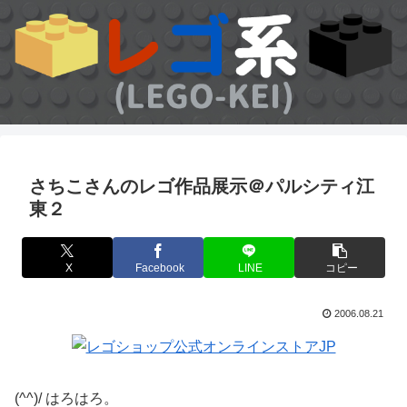
さちこさんのレゴ作品展示＠パルシティ江
東２
X
Facebook
LINE
コピー
2006.08.21
(^^)/ はろはろ。