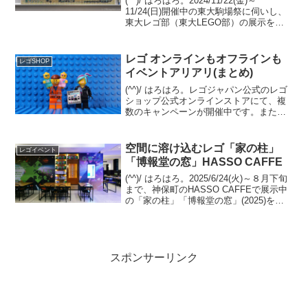
(^^)/ はろはろ。2024/11/22(金)～
11/24(日)開催中の東大駒場祭に伺いし、
東大レゴ部（東大LEGO部）の展示を観
てきました。モザイクの新作・既存作
と、既存の超大型共同作品 ポケモン「オ
レンジアカデミー」をアップします。
レゴ オンラインもオフラインも
レゴSHOP
モ...
イベントアリアリ(まとめ)
(^^)/ はろはろ。レゴジャパン公式のレゴ
ショップ公式オンラインストアにて、複
数のキャンペーンが開催中です。また、
GW期間中の実店舗イベントなども紹介し
ます。ボタニカルシリーズ バンドル
15%OFF、ポイント２倍オファーページ
空間に溶け込むレゴ「家の柱」
レゴイベント
にて、4/...
「博報堂の窓」HASSO CAFFE
(^^)/ はろはろ。2025/6/24(火)～８月下旬
まで、神保町のHASSO CAFFEで展示中
の「家の柱」「博報堂の窓」(2025)を観
に伺いました。デュプロの柱とレゴブロ
ックの壁で組まれた床の間。普段目にす
るレゴブロックのMOCとは...
スポンサーリンク