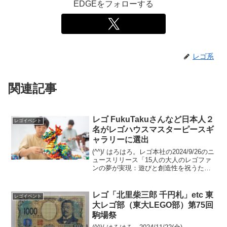
EDGEをフォローする
レゴ系
関連記事
レゴ FukuTakuさんなど日本人２
レゴイベント
名がレゴハウスマスターピースギ
ャラリーに選出
(^^)/ はろはろ。レゴ本社の2024/9/26のニ
ュースリリース「15人の大人のレゴファ
ンの夢が実現：遊びと創造性を祝うた
め、世界中のマスタービルドがレゴハウ
スに展示されました」の中で、全15名の
うち、日本から2名が選出された旨が発表
レゴ「北里柴三郎 千円札」etc 東
レゴイベント
さ...
大レゴ部（東大LEGO部）第75回
駒場祭