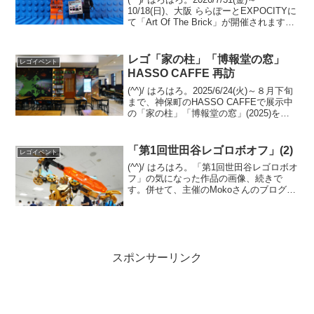
10/18(日)、大阪 ららぽーとEXPOCITYに
て「Art Of The Brick」が開催されます。
アート系レゴブロックの第一人者で、三
井淳平さんと同じくレゴ認定プロビルダ
ーの、ネイサン...
レゴ「家の柱」「博報堂の窓」
レゴイベント
HASSO CAFFE 再訪
(^^)/ はろはろ。2025/6/24(火)～８月下旬
まで、神保町のHASSO CAFFEで展示中
の「家の柱」「博報堂の窓」(2025)を観
に伺いました。前回（6/27の記事）は、
閉店時刻が前倒しで観られたのが数分だ
ったので、改めて伺い、...
「第1回世田谷レゴロボオフ」(2)
レゴイベント
(^^)/ はろはろ。「第1回世田谷レゴロボオ
フ」の気になった作品の画像、続きで
す。併せて、主催のMokoさんのブログ記
事もご覧になってください。第1回世田谷
レゴロボオフ(前編) 第1回世田谷レゴロ
ボオフ(後編)
スポンサーリンク