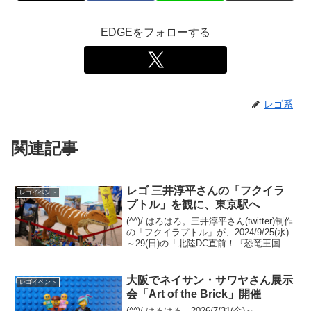
EDGEをフォローする
レゴ系
関連記事
レゴ 三井淳平さんの「フクイラ
レゴイベント
プトル」を観に、東京駅へ
(^^)/ はろはろ。三井淳平さん(twitter)制作
の「フクイラプトル」が、2024/9/25(水)
～29(日)の「北陸DC直前！『恐竜王国福
井県』PRキャンペーン」に来る！という
ことで東京駅 B1 改札内 スクエアゼロへ
伺いました。通...
大阪でネイサン・サワヤさん展示
レゴイベント
会「Art of the Brick」開催
(^^)/ はろはろ。2026/7/31(金)～