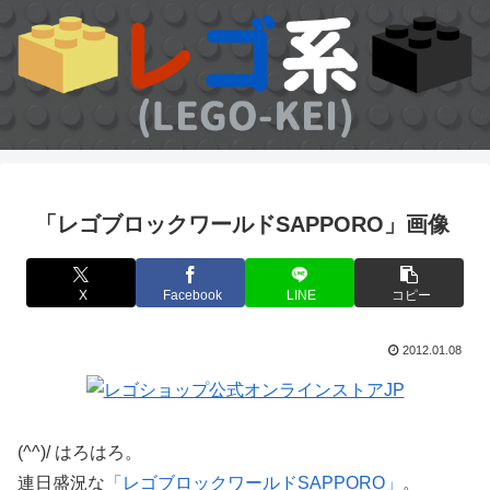
「レゴブロックワールドSAPPORO」画像
X
Facebook
LINE
コピー
2012.01.08
(^^)/ はろはろ。
連日盛況な
「レゴブロックワールドSAPPORO」
。