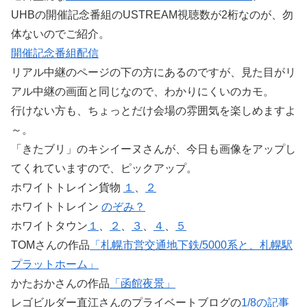
UHBの開催記念番組のUSTREAM視聴数が2桁なのが、勿
体ないのでご紹介。
開催記念番組配信
リアル中継のページの下の方にあるのですが、見た目がリ
アル中継の画面と同じなので、わかりにくいのカモ。
行けない方も、ちょっとだけ会場の雰囲気を楽しめますよ
～。
「きたブリ」のキシイーヌさんが、今日も画像をアップし
てくれていますので、ピックアップ。
ホワイトトレイン貨物
１
、
２
ホワイトトレイン
のぞみ？
ホワイトタウン
１
、
２
、
３
、
４
、
５
TOMさんの作品
「札幌市営交通地下鉄/5000系と、札幌駅
プラットホーム」
かたおかさんの作品
「函館夜景」
レゴビルダー直江さんのプライベートブログの
1/8の記事