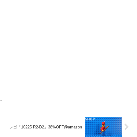
～
レゴ「10225 R2-D2」38%OFF@amazon