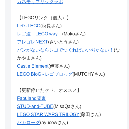
カネモリブリックラボ
【LEGOリンク（個人）】
Let's LEGO
(秋長さん)
レゴ道―LEGO way―
(Mokoさん)
アレゴレNEXT
(さいとうさん)
パンがないならレゴでつくればいいぢゃない！
(な
かやまさん)
Castle Element
(伊藤さん)
LEGO BloG - レゴブロっグ
(MUTCHYさん)
【更新停止だケド、オススメ】
Fabuland関東
STUD-and-TUBE
(MisaQaさん)
LEGO STAR WARS TRILOGY
(藤田さん)
バカローグ
(ayucowさん)