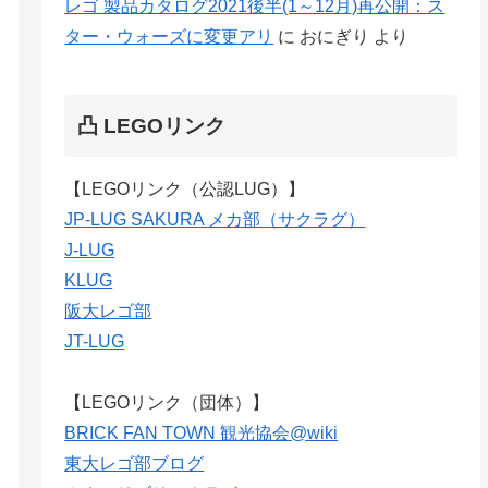
レゴ 製品カタログ2021後半(1～12月)再公開：ス
ター・ウォーズに変更アリ
に
おにぎり
より
凸 LEGOリンク
【LEGOリンク（公認LUG）】
JP-LUG SAKURA メカ部（サクラグ）
J-LUG
KLUG
阪大レゴ部
JT-LUG
【LEGOリンク（団体）】
BRICK FAN TOWN 観光協会@wiki
東大レゴ部ブログ