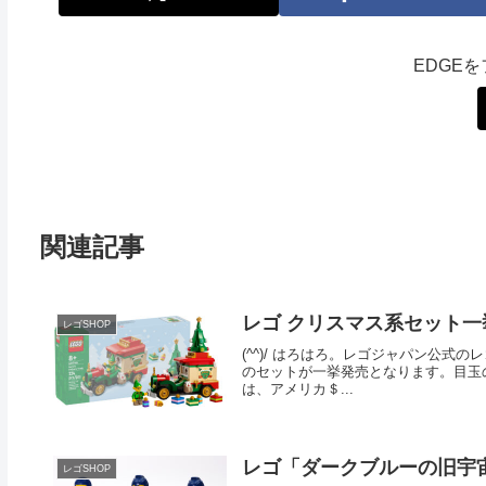
EDGE
関連記事
レゴ クリスマス系セット
レゴSHOP
(^^)/ はろはろ。レゴジャパン公式の
のセットが一挙発売となります。目玉の「
は、アメリカ＄...
レゴ「ダークブルーの旧宇宙
レゴSHOP