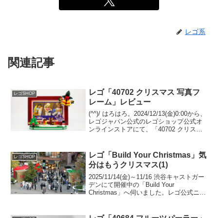
レゴ系
関連記事
レゴ「40702 クリスマス 写真フ
レゴSHOP
レーム」レビュー
(^^)/ はろはろ。2024/12/13(金)0:00から、
レゴジャパン公式のレゴショップ公式オ
ンラインストアにて、「40702 クリスマ
ス 写真フレーム」のプレゼントキャンペ
ーンが開催中です。（オファーページ）
￥11,500-(税込)以...
レゴ「Build Your Christmas」気
レゴSHOP
分はもうクリスマス(1)
2025/11/14(金)～11/16 渋谷キャストガー
デンにて開催中の「Build Your
Christmas」へ伺いました。レゴ公式ニュ
ースリリース(1) レゴ公式ニュースリリ
ース(2)WWD JAPAN 記事レゴショップ公
式オンライ...