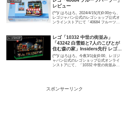
レゴ「40684 フルーツパーラー」
レゴSHOP
レビュー
(^^)/ はろはろ。2024/4/15(月)0:00から、
レゴジャパン公式のレゴショップ公式オ
ンラインストアにて「40684 フルーツパ
ーラー」のプレゼントがスタートしまし
た。 （プロモーションページ）￥28,000-
(税込)以上購入 且...
レゴ「10332 中世の街並み」
レゴSHOP
「43242 白雪姫と7人のこびとが
住む森の家」Insiders先行 レゴシ
ョップ
(^^)/ はろはろ。今夜3/1(金)0:00、レゴジ
ャパン公式のレゴショップ公式オンライ
ンストアにて、「10332 中世の街並み」
と「43242 白雪姫と7人のこびとが住む森
の家」のInsiders先行販売や、新シリーズ
どうぶつの森が発売...
スポンサーリンク