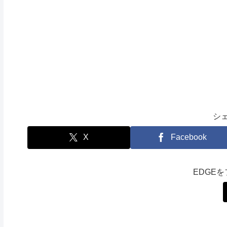
シ
X
Facebook
EDGE