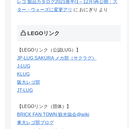
レゴ 製品カタログ2021後半(1～12月)再公開：ス
ター・ウォーズに変更アリ
に
おにぎり
より
凸 LEGOリンク
【LEGOリンク（公認LUG）】
JP-LUG SAKURA メカ部（サクラグ）
J-LUG
KLUG
阪大レゴ部
JT-LUG
【LEGOリンク（団体）】
BRICK FAN TOWN 観光協会@wiki
東大レゴ部ブログ