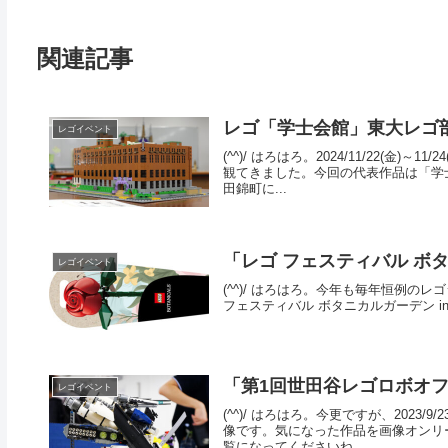
関連記事
レゴ「学士会館」東大レゴ部
レゴイベント
(^^)/ はろはろ。2024/11/22(
観てきました。今回の代表作品は「学
田錦町に...
「レゴ フェスティバル ボタニカ
レゴイベント
(^^)/ はろはろ。今年も毎年恒例のレゴ
フェスティバル ボタニカルガーデン in Maruno
「第1回世田谷レゴロボオフ」
レゴイベント
(^^)/ はろはろ。今更ですが、202
像です。気になった作品を画像オンリ
覧になってくださいね。...