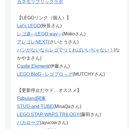
カネモリブリックラボ
【LEGOリンク（個人）】
Let's LEGO
(秋長さん)
レゴ道―LEGO way―
(Mokoさん)
アレゴレNEXT
(さいとうさん)
パンがないならレゴでつくればいいぢゃない！
(な
かやまさん)
Castle Element
(伊藤さん)
LEGO BloG - レゴブロっグ
(MUTCHYさん)
【更新停止だケド、オススメ】
Fabuland関東
STUD-and-TUBE
(MisaQaさん)
LEGO STAR WARS TRILOGY
(藤田さん)
バカローグ
(ayucowさん)