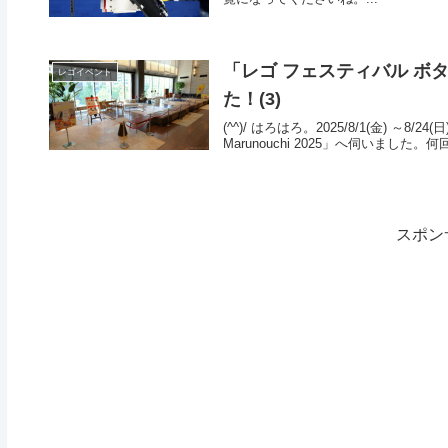
「レゴ フェスティバル ボタニカ
レゴイベント
た！(3)
(^^)/ はろはろ。2025/8/1(金) ～
Marunouchi 2025」へ伺いまし
スポン