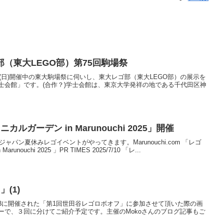
（東大LEGO部）第75回駒場祭
金)～11/24(日)開催中の東大駒場祭に伺いし、東大レゴ部（東大LEGO部）の展示を
士会館」です。(合作？)学士会館は、東京大学発祥の地である千代田区神
ルガーデン in Marunouchi 2025」開催
ジャパン夏休みレゴイベントがやってきます。Marunouchi.com 「レゴ
uchi 2025 」PR TIMES 2025/7/10 「レ...
(1)
3/9/23に開催された「第1回世田谷レゴロボオフ」に参加させて頂いた際の画
ーで、３回に分けてご紹介予定です。主催のMokoさんのブログ記事もご