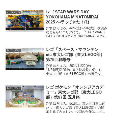
レゴ STAR WARS DAY
レゴイベント
YOKOHAMA MINATOMIRAI
2025 へ行ってきた！(1)
(^^)/ はろはろ。4/26(土)～5/6(火)、横浜み
なとみらいエリアにて、「STAR WARS
DAY YOKOHAMA MINATOMIRAI 2025」
が開催中です。GW中の平日朝、人混みが
写り込まないであろう時間帯に伺ったの
で、...
レゴ「スペース・マウンテン」
レゴイベント
etc 東大レゴ部（東大LEGO部）
第75回駒場祭
(^^)/ はろはろ。2024/11/22(金)～
11/24(日)開催中の東大駒場祭に伺いし、
東大レゴ部（東大LEGO部）の展示を観
てきました。大型建築物系の新作を３つ
アップします。「旧東京中央郵便局」、
「スペース・マウンテン」、「Welc...
レゴ ポケモン「オレンジアカデ
レゴイベント
ミー」東大レゴ部（東大LEGO
部）第97回 五月祭
(^^)/ はろはろ。5/18に、東大五月祭に伺
いし、東大レゴ部（東大LEGO部）の展
示を観てきました。今回の合作は、ポケ