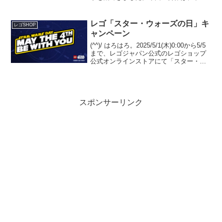
ットモンスター スカーレットの「オレン
ジアカデミー」。90,000ピースもの超大
作です。全方位からの画像でどうぞ。
レゴ「スター・ウォーズの日」キ
レゴSHOP
ャンペーン
(^^)/ はろはろ。2025/5/1(木)0:00から5/5
まで、レゴジャパン公式のレゴショップ
公式オンラインストアにて「スター・ウ
ォーズの日」が開催されます。
GWP「40765 カミーノ訓練施設」プレゼ
ント5/1(木)0:00から、In...
スポンサーリンク