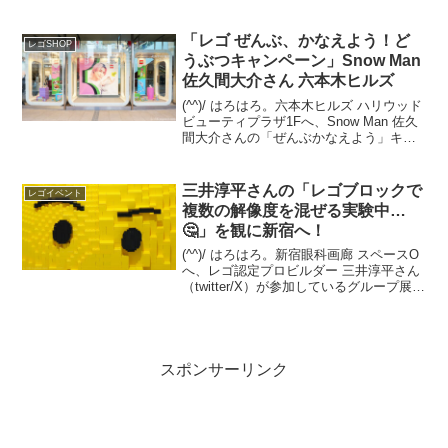
いました。今年で開業100周年を迎える国
立駅。 今回の展示は、国立駅開業100周
年記念サイトでも紹介されて...
「レゴ ぜんぶ、かなえよう！ど
レゴSHOP
うぶつキャンペーン」Snow Man
佐久間大介さん 六本木ヒルズ
(^^)/ はろはろ。六本木ヒルズ ハリウッド
ビューティプラザ1Fへ、Snow Man 佐久
間大介さんの「ぜんぶかなえよう」キャ
ンペーンビジュアルを観て撮ってきまし
た！佐久間大介さんは、レゴ クリエイテ
ィブフレンドを担っています。場所は、
三井淳平さんの「レゴブロックで
レゴイベント
Z...
複数の解像度を混ぜる実験中…
🤔」を観に新宿へ！
(^^)/ はろはろ。新宿眼科画廊 スペースO
へ、レゴ認定プロビルダー 三井淳平さん
（twitter/X）が参加しているグループ展
「オガネソン」を観に伺いました。会場
にキャプションはありませんでしたが、
twitter/Xでは「レゴブロックで...
スポンサーリンク