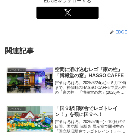
EDGEをフォローする
EDGE
関連記事
空間に溶け込むレゴ「家の柱」
レゴイベント
「博報堂の窓」HASSO CAFFE
(^^)/ はろはろ。2025/6/24(火)～８月下旬
まで、神保町のHASSO CAFFEで展示中
の「家の柱」「博報堂の窓」(2025)を観
に伺いました。デュプロの柱とレゴブロ
ックの壁で組まれた床の間。普段目にす
るレゴブロックのMOCとは...
「国立駅旧駅舎でレゴトレイ
レゴイベント
ン！」を観に国立へ！
(^^)/ はろはろ。2026/5/9(土)～10(日)の2
日間、国立駅 旧駅舎 展示室で開催中の
「国立駅旧駅舎でレゴトレイン！」へ伺