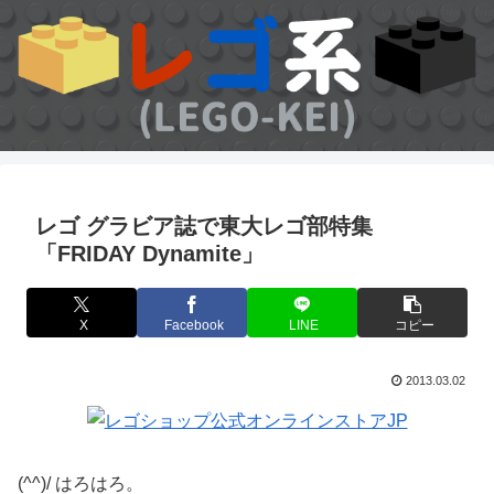
レゴ グラビア誌で東大レゴ部特集
「FRIDAY Dynamite」
X
Facebook
LINE
コピー
2013.03.02
(^^)/ はろはろ。