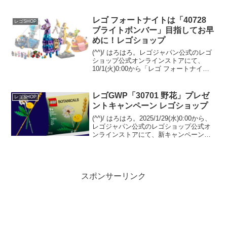
フライデー、サイバーマンデーが開催さ
れ、先着でGWP「40768 Star Trek: Type-
15 Shu...
レゴ フォートナイトは「40728
レゴSHOP
ブライトボンバー」目指してお早
めに！レゴショップ
(^^)/ はろはろ。レゴジャパン公式のレゴ
ショップ公式オンラインストアにて、
10/1(火)0:00から「レゴ フォートナイ
ト」の４セットが発売となります。
GWP「40728 ブライトボンバー」が
Insiders限定で￥12,500-(税込...
レゴGWP「30701 野花」プレゼ
レゴSHOP
ントキャンペーン レゴショップ
(^^)/ はろはろ。2025/1/29(水)0:00から、
レゴジャパン公式のレゴショップ公式オ
ンラインストアにて、新キャンペーン開
始です。・GWP「30701 野花」を
￥5,700-(税込)以上購入でプレゼント・特
定のセットをまとめ買いで...
スポンサーリンク