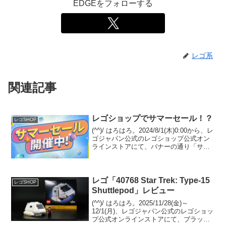
EDGEをフォローする
レゴ系
関連記事
レゴショップでサマーセール！？
レゴSHOP
(^^)/ はろはろ。2024/8/1(木)0:00から、レ
ゴジャパン公式のレゴショップ公式オン
ラインストアにて、バナーの通り「サマ
ーセール」がスタート！但し、今のとこ
ろリンク先ページでセール価格になる予
定は無いようです。(ナゾ)オファーペ...
レゴ「40768 Star Trek: Type-15
レゴSHOP
Shuttlepod」レビュー
(^^)/ はろはろ。2025/11/28(金)～
12/1(月)、レゴジャパン公式のレゴショッ
プ公式オンラインストアにて、ブラック