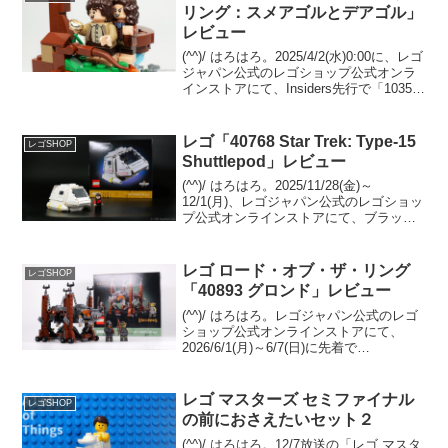
リング：スメアゴルとデアゴル」
レビュー
(^^)/ はろはろ。2025/4/2(水)0:00に、レゴ
ジャパン公式のレゴショップ公式オンラ
インストアにて、Insiders先行で「10354
ロード・オブ・ザ・リング：ホビット
庄」が販売開始予定。先着で
GWP「40761 ロード・オブ...
レゴ「40768 Star Trek: Type-15
レゴSHOP
Shuttlepod」レビュー
(^^)/ はろはろ。2025/11/28(金)～
12/1(月)、レゴジャパン公式のレゴショッ
プ公式オンラインストアにて、ブラック
フライデー、サイバーマンデーが開催さ
れ、先着でGWP「40768 Star Trek: Type-
15 Shu...
レゴ ロード・オブ・ザ・リング
レゴSHOP
「40893 グロンド」レビュー
(^^)/ はろはろ。レゴジャパン公式のレゴ
ショップ公式オンラインストアにて、
2026/6/1(月)～6/7(日)に先着で
GWP「40893 グロンド」をプレゼント中
です。条件は「11377 ロード・オブ・
ザ・リング：ミナス・ティリス」の購...
レゴ マスターズ セミファイナル
レゴSHOP
の前におさえたいセット２
(^^)/ はろはろ。12/7放送の「レゴ マスタ