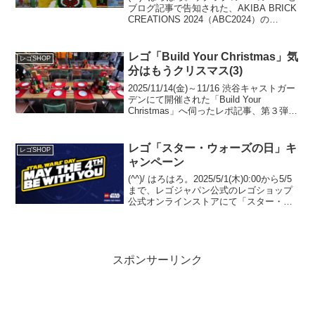
ブログ記事で告知された、AKIBA BRICK
CREATIONS 2024（ABC2024）の
11/16(土)開催。今年の会場は、なんとJR
秋葉原駅前の【秋葉原ラジオ会館】で
す。とゆー...
レゴ「Build Your Christmas」気
レゴSHOP
分はもうクリスマス(3)
2025/11/14(金)～11/16 渋谷キャストガー
デンにて開催された「Build Your
Christmas」へ伺ったレポ記事、第３弾で
す。レゴ公式ニュースリリース(1) レゴ
公式ニュースリリース(2)WWD JAPAN 記
事レゴシ...
レゴ「スター・ウォーズの日」キ
レゴSHOP
ャンペーン
(^^)/ はろはろ。2025/5/1(木)0:00から5/5
まで、レゴジャパン公式のレゴショップ
公式オンラインストアにて「スター・ウ
ォーズの日」が開催されます。
GWP「40765 カミーノ訓練施設」プレゼ
ント5/1(木)0:00から、In...
スポンサーリンク