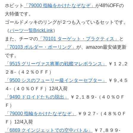
ホビット
「79000 指輪をかけたなぞなぞ」
が48%OFFの
大特価です。
ゴールドメッキのリングが２つも入っているセットです。
（
パーツ一覧BrickLink
）
また、チーマの
「70101 ターゲット・プラクティス」
と
「70103 ボルダー・ボーリング」
が、amazon最安値更新
です。
「9515 グリーヴァス将軍の戦艦マレボランス」
￥１２,２
２８-（４２％ＯＦＦ）
「9500 シスのフューリー級インターセプター」
￥９,４５
４-（４０％ＯＦＦ）12/4入荷
「9490 ドロイドたちの脱出」
￥２,１８９-（４０％ＯＦ
Ｆ）
「79000 指輪をかけたなぞなぞ」
￥９２７-（４８％ＯＦ
Ｆ）12/4入荷
「6869 クインジェットでの空中バトル」
￥７,８９９-