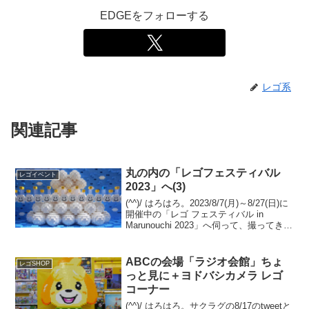
EDGEをフォローする
レゴ系
関連記事
丸の内の「レゴフェスティバル
レゴイベント
2023」へ(3)
(^^)/ はろはろ。2023/8/7(月)～8/27(日)に
開催中の「レゴ フェスティバル in
Marunouchi 2023」へ伺って、撮ってきた
ので、画像＆レポの３回目です。全部で
４つのビル、５か所に分かれており、今
回は最後の展示場...
ABCの会場「ラジオ会館」ちょ
レゴSHOP
っと見に＋ヨドバシカメラ レゴ
コーナー
(^^)/ はろはろ。サクラグの8/17のtweetと