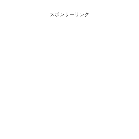
なので、レゴストアにゴー。こんな感じ
でチ...
スポンサーリンク