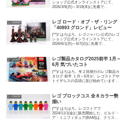
ショップ公式オンラインストアにて、
2026/3/9(月)～3/19(木)に先着で
GWP「40916 フラワーフォトフレーム」
がプレゼントされます。条件は￥21,600-
(税込)以上購入。 （オファ...
レゴ ロード・オブ・ザ・リング
レゴSHOP
「40893 グロンド」レビュー
(^^)/ はろはろ。レゴジャパン公式のレゴ
ショップ公式オンラインストアにて、
2026/6/1(月)～6/7(日)に先着で
GWP「40893 グロンド」をプレゼント中
です。条件は「11377 ロード・オブ・
ザ・リング：ミナス・ティリス」の購...
レゴ製品カタログ2025前半 1月～
レゴSHOP
6月 気づいたコト
(^^)/ はろはろ。年２回発行のレゴ製品カ
タログ 前半 １月～6月が、レゴストアや
トイザらスの店頭に並び始めています。
(例年だと量販店は遅れて並びます)オンラ
イン版は12/29夕方時点では未登場です
が、近日中にレゴショップの「レゴ製品
レゴ ブロックコス 全８カラー勢
レゴSHOP
カタ...
揃い
(^^)/ はろはろ。レゴストアで
2024/11/1(金)に販売開始した、ビルド・
ア・ミニフィギュア(BAM)は、クリスマ
スがテーマの全３体。そのうちの１体
が、2x3 グリーン ブロック コスチューム