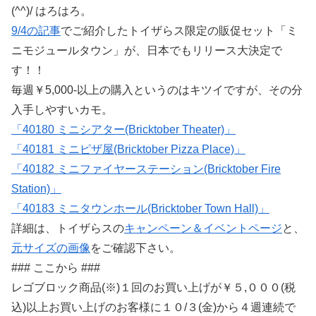
(^^)/ はろはろ。
9/4の記事
でご紹介したトイザらス限定の販促セット「ミ
ニモジュールタウン」が、日本でもリリース大決定で
す！！
毎週￥5,000-以上の購入というのはキツイですが、その分
入手しやすいカモ。
「40180 ミニシアター(Bricktober Theater)」
「40181 ミニピザ屋(Bricktober Pizza Place)」
「40182 ミニファイヤーステーション(Bricktober Fire
Station)」
「40183 ミニタウンホール(Bricktober Town Hall)」
詳細は、トイザらスの
キャンペーン＆イベントページ
と、
元サイズの画像
をご確認下さい。
### ここから ###
レゴブロック商品(※)１回のお買い上げが￥５,０００(税
込)以上お買い上げのお客様に１０/３(金)から４週連続で