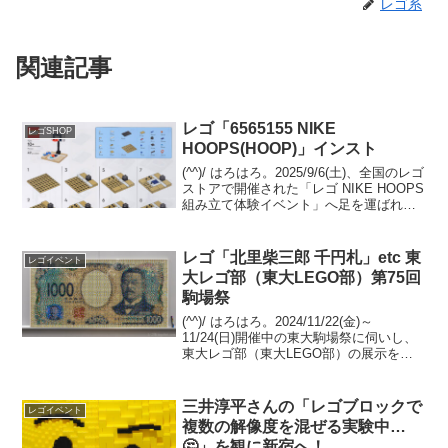
レゴ系
関連記事
レゴ「6565155 NIKE
レゴSHOP
HOOPS(HOOP)」インスト
(^^)/ はろはろ。2025/9/6(土)、全国のレゴ
ストアで開催された「レゴ NIKE HOOPS
組み立て体験イベント」へ足を運ばれた
方も多いのではないでしょうか。行けな
かった方のご参考に、「6565155 NIKE
HOOPS(HO...
レゴ「北里柴三郎 千円札」etc 東
レゴイベント
大レゴ部（東大LEGO部）第75回
駒場祭
(^^)/ はろはろ。2024/11/22(金)～
11/24(日)開催中の東大駒場祭に伺いし、
東大レゴ部（東大LEGO部）の展示を観
てきました。モザイクの新作・既存作
と、既存の超大型共同作品 ポケモン「オ
レンジアカデミー」をアップします。
三井淳平さんの「レゴブロックで
レゴイベント
モ...
複数の解像度を混ぜる実験中…
🤔」を観に新宿へ！