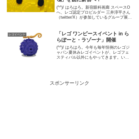
(^^)/ はろはろ。新宿眼科画廊 スペースO
へ、レゴ認定プロビルダー 三井淳平さん
（twitter/X）が参加しているグループ展
「オガネソン」を観に伺いました。会場
にキャプションはありませんでしたが、
twitter/Xでは「レゴブロックで...
「レゴ ワンピースイベント in ら
レゴイベント
らぽーと・ラゾーナ」開催
(^^)/ はろはろ。今年も毎年恒例のレゴジ
ャパン夏休みレゴイベントが、レゴフェ
スティバル以外にもやってきます。いつ
もは「レゴ アドベンチャーズ」と銘打っ
ていますが、今回はレゴワンピースに特
化したイベント。三井ショッピングパー
ク 「レゴ ワ...
スポンサーリンク