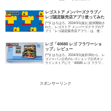
GWP「40906 世界のレストラン：日本」
をプレゼント中です。条件は￥25,700-(税
込)以上購入。 （オファー...
レゴストア メンバーズクラブ／
レゴSHOP
レゴ認定販売店アプリ使ってみた
(^^)/ はろはろ。2024/3/1(金)に提供開始さ
れた、レゴストア メンバーズクラブのア
プリ「レゴ認定販売店アプリ」は、使っ
てみましたか？メンバーズクラブ限定の
特典や先行販売など盛りだくさんでお得
ですが、リリースされたばかりで、アプ
レゴ「40680 レゴ フラワーショ
レゴSHOP
リ...
ップ」レビュー
(^^)/ はろはろ。2024/3/1(金)0:00から、レ
ゴジャパン公式のレゴショップ公式オン
ラインストアにて「40680 レゴ フラワー
ショップ」のプレゼントがスタートしま
した。 （プロモーションページ）
￥28,000-(税込)以上購入...
スポンサーリンク