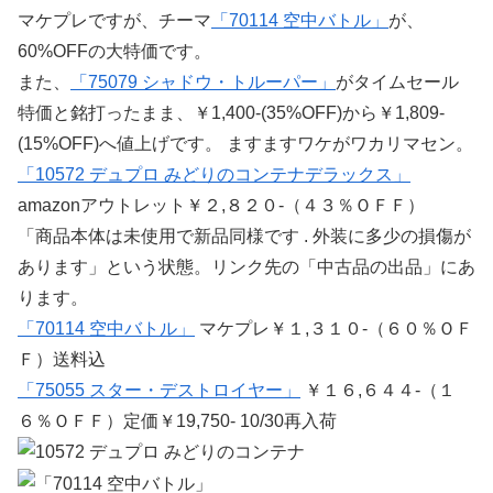
マケプレですが、チーマ
「70114 空中バトル」
が、
60%OFFの大特価です。
また、
「75079 シャドウ・トルーパー」
がタイムセール
特価と銘打ったまま、￥1,400-(35%OFF)から￥1,809-
(15%OFF)へ値上げです。 ますますワケがワカリマセン。
「10572 デュプロ みどりのコンテナデラックス」
amazonアウトレット￥２,８２０-（４３％ＯＦＦ）
「商品本体は未使用で新品同様です . 外装に多少の損傷が
あります」という状態。リンク先の「中古品の出品」にあ
ります。
「70114 空中バトル」
マケプレ￥１,３１０-（６０％ＯＦ
Ｆ）送料込
「75055 スター・デストロイヤー」
￥１６,６４４-（１
６％ＯＦＦ）定価￥19,750- 10/30再入荷