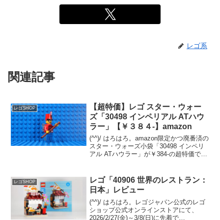
レゴ系
関連記事
【超特価】レゴ スター・ウォー
レゴSHOP
ズ「30498 インペリアル ATハウ
ラー」【￥３８４-】amazon
(^^)/ はろはろ。amazon限定かつ廃番済の
スター・ウォーズ小袋「30498 インペリ
アル ATハウラー」が￥384-の超特価で
す。クラシックスペース宇宙船のMOCを
ビルドする際に重宝するクリアイエロー
のキャノピー入りの「76832 ...
レゴ「40906 世界のレストラン：
レゴSHOP
日本」レビュー
(^^)/ はろはろ。レゴジャパン公式のレゴ
ショップ公式オンラインストアにて、
2026/2/27(金)～3/8(日)に先着で