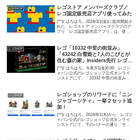
レゴストア メンバーズクラブ／
レゴSHOP
レゴ認定販売店アプリ使ってみた
(^^)/ はろはろ。2024/3/1(金)に提供開始さ
れた、レゴストア メンバーズクラブのア
プリ「レゴ認定販売店アプリ」は、使っ
てみましたか？メンバーズクラブ限定の
特典や先行販売など盛りだくさんでお得
ですが、リリースされたばかりで、アプ
レゴ「10332 中世の街並み」
レゴSHOP
リ...
「43242 白雪姫と7人のこびとが
住む森の家」Insiders先行 レゴシ
ョップ
(^^)/ はろはろ。今夜3/1(金)0:00、レゴジ
ャパン公式のレゴショップ公式オンライ
ンストアにて、「10332 中世の街並み」
と「43242 白雪姫と7人のこびとが住む森
の家」のInsiders先行販売や、新シリーズ
どうぶつの森が発売...
レゴショップのリワードに「ニン
レゴSHOP
ジャゴーシティ」一挙２セット追
加！
(^^)/ はろはろ。2024/8/1(木)から、レゴジ
ャパン公式のレゴショップ公式オンライ
ンストアにて、下のバナーの通り「サマ
ーセール」が開催中ですが、さらなるネ
タが投入されました！「Insiders特典（リ
ワードセンター）」に、「407...