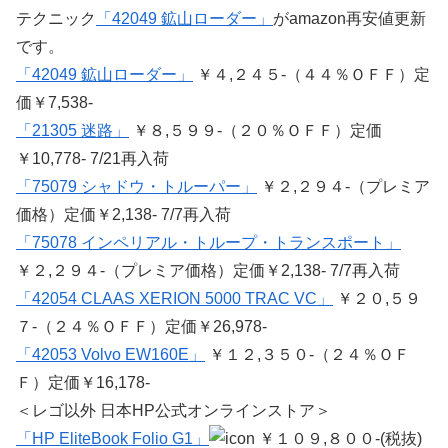
テクニック
「42049 鉱山ローダー」
がamazon再安値更新
です。
「42049 鉱山ローダー」
￥４,２４５-（４４％ＯＦＦ）定
価￥7,538-
「21305 迷路」
￥８,５９９-（２０％ＯＦＦ）定価
￥10,778- 7/21再入荷
「75079 シャドウ・トルーパー」
￥２,２９４-（プレミア
価格）定価￥2,138- 7/7再入荷
「75078 インペリアル・トループ・トランスポート」
￥２,２９４-（プレミア価格）定価￥2,138- 7/7再入荷
「42054 CLAAS XERION 5000 TRAC VC」
￥２０,５９
７-（２４％ＯＦＦ）定価￥26,978-
「42053 Volvo EW160E」
￥１２,３５０-（２４％ＯＦ
Ｆ）定価￥16,178-
＜レゴ以外 日本HP公式オンラインストア＞
「HP EliteBook Folio G1」
￥１０９,８００-(税抜)