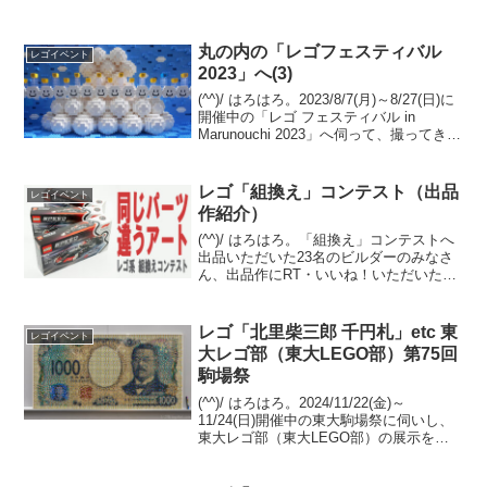
丸の内の「レゴフェスティバル
レゴイベント
2023」へ(3)
(^^)/ はろはろ。2023/8/7(月)～8/27(日)に
開催中の「レゴ フェスティバル in
Marunouchi 2023」へ伺って、撮ってきた
ので、画像＆レポの３回目です。全部で
４つのビル、５か所に分かれており、今
回は最後の展示場...
レゴ「組換え」コンテスト（出品
レゴイベント
作紹介）
(^^)/ はろはろ。「組換え」コンテストへ
出品いただいた23名のビルダーのみなさ
ん、出品作にRT・いいね！いただいたみ
なさん、ありがとうございます。出品作
を、出品いただいた順に一覧でご紹介し
ます。（敬称略）各画像をクリックいた
レゴ「北里柴三郎 千円札」etc 東
レゴイベント
だくと、最大...
大レゴ部（東大LEGO部）第75回
駒場祭
(^^)/ はろはろ。2024/11/22(金)～
11/24(日)開催中の東大駒場祭に伺いし、
東大レゴ部（東大LEGO部）の展示を観
てきました。モザイクの新作・既存作
と、既存の超大型共同作品 ポケモン「オ