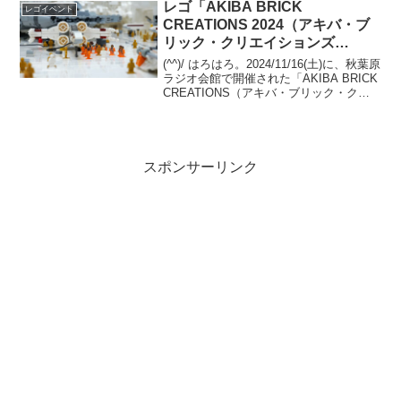
レンジアカデミー」をアップします。
レゴ「AKIBA BRICK
レゴイベント
モ...
CREATIONS 2024（アキバ・ブ
リック・クリエイションズ
2024）」(1)個人ブース(前半)
(^^)/ はろはろ。2024/11/16(土)に、秋葉原
ラジオ会館で開催された「AKIBA BRICK
CREATIONS（アキバ・ブリック・クリ
エイションズ）」の全ブース画像（主に
俯瞰）は、サクラグのWEBサイトで昨年
11月に公開してい...
スポンサーリンク