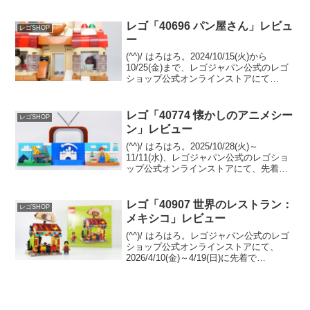
てみましたか？メンバーズクラブ限定の
特典や先行販売など盛りだくさんでお得
ですが、リリースされたばかりで、アプ
レゴ「40696 パン屋さん」レビュ
レゴSHOP
リ...
ー
(^^)/ はろはろ。2024/10/15(火)から
10/25(金)まで、レゴジャパン公式のレゴ
ショップ公式オンラインストアにて
「40696 パン屋さん」のプレゼントキャ
ンペーンが開催中です。 （プロモーショ
ンページ）￥28,000-(税込...
レゴ「40774 懐かしのアニメシー
レゴSHOP
ン」レビュー
(^^)/ はろはろ。2025/10/28(火)～
11/11(水)、レゴジャパン公式のレゴショ
ップ公式オンラインストアにて、先着で
GWP「40774 懐かしのアニメシーン」が
プレゼント中です。 条件は￥18,500-(税
込)以上購入。 （オ...
レゴ「40907 世界のレストラン：
レゴSHOP
メキシコ」レビュー
(^^)/ はろはろ。レゴジャパン公式のレゴ
ショップ公式オンラインストアにて、
2026/4/10(金)～4/19(日)に先着で
GWP「40907 世界のレストラン：メキシ
コ」をプレゼント中です。「40906 世界
のレストラン：日本」（202...