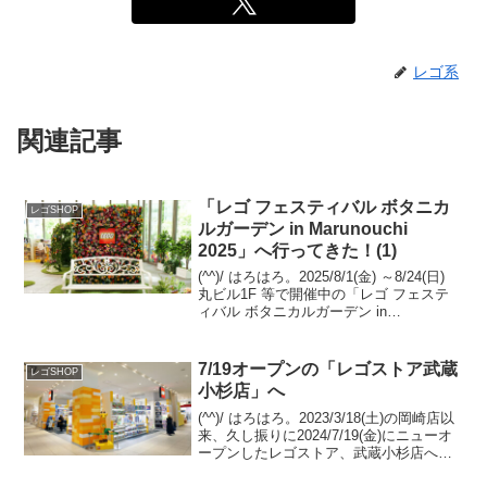
レゴ系
関連記事
「レゴ フェスティバル ボタニカ
レゴSHOP
ルガーデン in Marunouchi
2025」へ行ってきた！(1)
(^^)/ はろはろ。2025/8/1(金) ～8/24(日)
丸ビル1F 等で開催中の「レゴ フェステ
ィバル ボタニカルガーデン in
Marunouchi 2025」へ伺いました。何回か
に分けてご紹介します。
Marunouchi.com...
7/19オープンの「レゴストア武蔵
レゴSHOP
小杉店」へ
(^^)/ はろはろ。2023/3/18(土)の岡崎店以
来、久し振りに2024/7/19(金)にニューオ
ープンしたレゴストア、武蔵小杉店へ伺
いました。（池袋やJBF等のポップアッ