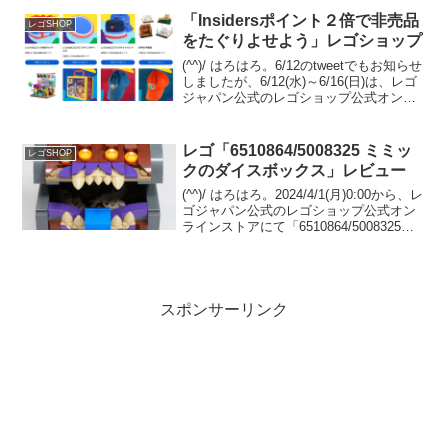
プストアは除く）グランツリー武蔵小杉
4F。 シナテック運営です...
「Insidersポイント２倍で非売品
レゴSHOP
をたぐりよせよう」レゴショップ
(^^)/ はろはろ。6/12のtweetでもお知らせ
しましたが、6/12(水)～6/16(日)は、レゴ
ジャパン公式のレゴショップ公式オンラ
インストアにて、Insidersポイントが【２
倍】のキャンペーンを開催中です。（オ
ファーページ）ポイ...
レゴ「6510864/5008325 ミミッ
レゴSHOP
クのダイスボックス」レビュー
(^^)/ はろはろ。2024/4/1(月)0:00から、レ
ゴジャパン公式のレゴショップ公式オン
ラインストアにて「6510864/5008325
Dungeons & Dragons ミミックのダイス
ボックス」のプレゼントがスタート予定
です...
スポンサーリンク