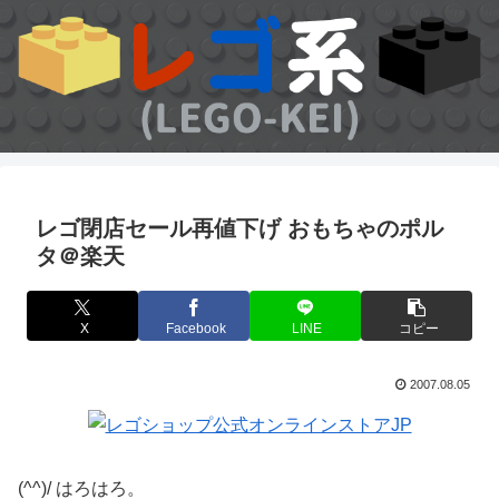
レゴ閉店セール再値下げ おもちゃのポル
タ＠楽天
X
Facebook
LINE
コピー
2007.08.05
(^^)/ はろはろ。