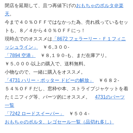
閉店を延期して、且つ再値下げの
おもちゃのポルタ＠楽
天
。
今まで４０％ＯＦＦではなかった為、売れ残っているセッ
トも、８／４から４０％ＯＦＦにっ！
現時点でのオススメは
「8672 フェラーリー・Ｆ１フィニ
ッシュライン」
￥６,３００-
「7894 空港」
￥８,１９０-も、まだ在庫アリ。
￥５,０００-以上の購入で、送料無料。
小物なので、一緒に購入をオススメ。
「4731 ハリー・ポッター ドビーの解放」
￥６８２-
５４％ＯＦＦだし、窓枠や本、ストライプジャケットを着
たミニフィグ等、パーツ的にオススメ。
4731のパーツ
一覧
「7242 ロードスイーパー」
￥５０４-
おもちゃのポルタ、レゴセール一覧（品切れ多し）