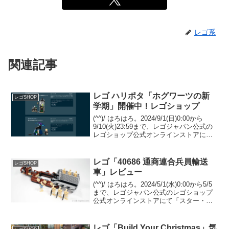
レゴ系
関連記事
レゴ ハリポタ「ホグワーツの新
レゴSHOP
学期」開催中！レゴショップ
(^^)/ はろはろ。2024/9/1(日)0:00から
9/10(火)23:59まで、レゴジャパン公式の
レゴショップ公式オンラインストアにて
ハリー・ポッターのキャンペーン「ホグ
ワーツの新学期」が開催中です。キャン
ペーン内容等をご紹介します。...
レゴ「40686 通商連合兵員輸送
レゴSHOP
車」レビュー
(^^)/ はろはろ。2024/5/1(水)0:00から5/5
まで、レゴジャパン公式のレゴショップ
公式オンラインストアにて「スター・ウ
ォーズの日」が開催されます。レゴ スタ
ー・ウォーズを￥22,500-(税込)以上購入
で、以下３点がまとめて...
レゴ「Build Your Christmas」気