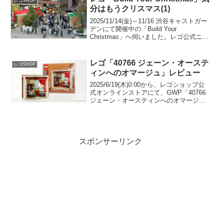
レゴSHOP
分はもうクリスマス(1)
2025/11/14(金)～11/16 渋谷キャストガー
デンにて開催中の「Build Your
Christmas」へ伺いました。レゴ公式ニュ
ースリリース(1) レゴ公式ニュースリリ
ース(2)WWD JAPAN 記事レゴショップ公
式オンライ...
レゴ「40766 ジェーン・オーステ
レゴSHOP
ィンへのオマージュ」レビュー
2025/6/19(木)0:00から、レゴショップ公
式オンラインストアにて、GWP「40766
ジェーン・オースティンへのオマージ
ュ」のプレゼント開催中です。 （オファ
ーページ）￥21,600-(税込)以上の購入が
条件。レゴ社からセットをお...
スポンサーリンク