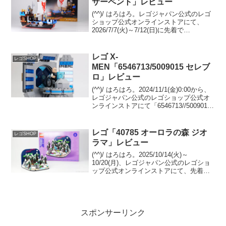
サーペント」レビュー
(^^)/ はろはろ。レゴジャパン公式のレゴ
ショップ公式オンラインストアにて、
2026/7/7(火)～7/12(日)に先着で
GWP「40912 シーサーペント」がプレゼ
ントされます。条件は￥25,700-(税込)以
上の購入。 （オファーペー...
レゴ X-
レゴSHOP
MEN「6546713/5009015 セレブ
ロ」レビュー
(^^)/ はろはろ。2024/11/1(金)0:00から、
レゴジャパン公式のレゴショップ公式オ
ンラインストアにて「6546713//5009015
セレブロ」のプレゼントがスタート予定
です。 （オファーページ）「76294 X-
Men：X...
レゴ「40785 オーロラの森 ジオ
レゴSHOP
ラマ」レビュー
(^^)/ はろはろ。2025/10/14(火)～
10/20(月)、レゴジャパン公式のレゴショ
ップ公式オンラインストアにて、先着で
GWP「40785 オーロラの森 ジオラマ」が
プレゼント中です。 条件は￥21,600-(税
込)以上購入。 （...
スポンサーリンク