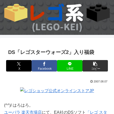
DS「レゴスターウォーズ2」入り福袋
X
Facebook
LINE
コピー
2007.08.07
(^^)/ はろはろ。
ユーパラ 楽天市場店
にて、EA社のDSソフト
「レゴ スタ