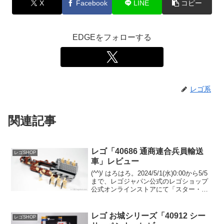
X
Facebook
LINE
コピー
EDGEをフォローする
レゴ系
関連記事
レゴ「40686 通商連合兵員輸送
レゴSHOP
車」レビュー
(^^)/ はろはろ。2024/5/1(水)0:00から5/5
まで、レゴジャパン公式のレゴショップ
公式オンラインストアにて「スター・ウ
ォーズの日」が開催されます。レゴ スタ
ー・ウォーズを￥22,500-(税込)以上購入
で、以下３点がまとめて...
レゴ お城シリーズ「40912 シー
レゴSHOP