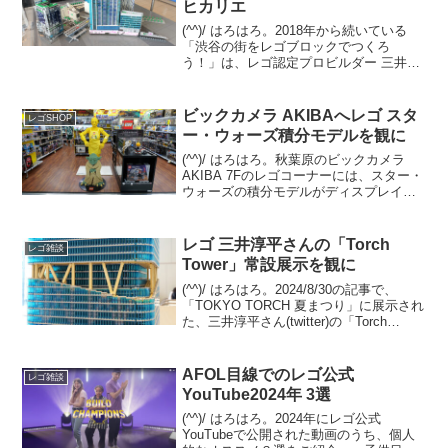
ヒカリエ
(^^)/ はろはろ。2018年から続いている
「渋谷の街をレゴブロックでつくろ
う！」は、レゴ認定プロビルダー 三井淳
平さん(twitter)が、「渋谷再開発エリア」
のレゴジオラマを、開発状況に合わせて
リニューアルし続けています。2024/7...
ビックカメラ AKIBAへレゴ スタ
レゴSHOP
ー・ウォーズ積分モデルを観に
(^^)/ はろはろ。秋葉原のビックカメラ
AKIBA 7Fのレゴコーナーには、スター・
ウォーズの積分モデルがディスプレイさ
れています。C-3POとヨーダの2体。C-
3POはエプロン姿。 ヨーダは目がクリク
リしたアニメ調の積分モデルではなく...
レゴ 三井淳平さんの「Torch
レゴ雑談
Tower」常設展示を観に
(^^)/ はろはろ。2024/8/30の記事で、
「TOKYO TORCH 夏まつり」に展示され
た、三井淳平さん(twitter)の「Torch
Tower」をご紹介しました。今回は、常設
展示されている姿を観てきました。振り
返りですが、「T...
AFOL目線でのレゴ公式
レゴ雑談
YouTube2024年 3選
(^^)/ はろはろ。2024年にレゴ公式
YouTubeで公開された動画のうち、個人