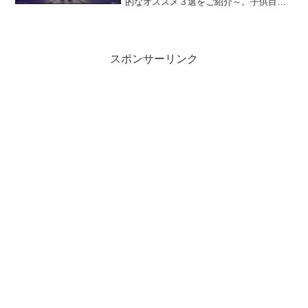
的なオススメ３選をご紹介～。子供目線
ではなく、AFOL目線でのチョイスです。
１位の動画は、これホントにレゴのオフ
ィシャル！？ってくらいに、子供向けで
は無いホ...
スポンサーリンク