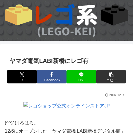
ヤマダ電気LABI新橋にレゴ有
X
Facebook
LINE
コピー
2007.12.09
(^^)/ はろはろ。
12/6にオープンした「ヤマダ電機 LABI新橋デジタル館」