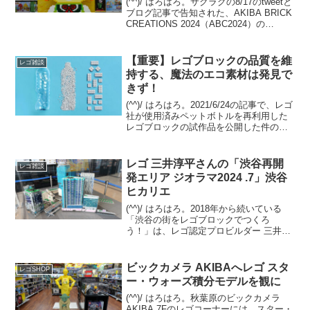
(^^)/ はろはろ。サクラグの8/17のtweetと
ブログ記事で告知された、AKIBA BRICK
CREATIONS 2024（ABC2024）の
11/16(土)開催。今年の会場は、なんとJR
秋葉原駅前の【秋葉原ラジオ会館】で
す。とゆー...
【重要】レゴブロックの品質を維
レゴ雑談
持する、魔法のエコ素材は発見で
きず！
(^^)/ はろはろ。2021/6/24の記事で、レゴ
社が使用済みペットボトルを再利用した
レゴブロックの試作品を公開した件の続
報です。FINANCIAL TIMESの2023/9/25
の記事の概要意訳です。（私の環境では
先ほどまで記事が見え...
レゴ 三井淳平さんの「渋谷再開
レゴ雑談
発エリア ジオラマ2024 .7」渋谷
ヒカリエ
(^^)/ はろはろ。2018年から続いている
「渋谷の街をレゴブロックでつくろ
う！」は、レゴ認定プロビルダー 三井淳
平さん(twitter)が、「渋谷再開発エリア」
のレゴジオラマを、開発状況に合わせて
リニューアルし続けています。2024/7...
ビックカメラ AKIBAへレゴ スタ
レゴSHOP
ー・ウォーズ積分モデルを観に
(^^)/ はろはろ。秋葉原のビックカメラ
AKIBA 7Fのレゴコーナーには、スター・