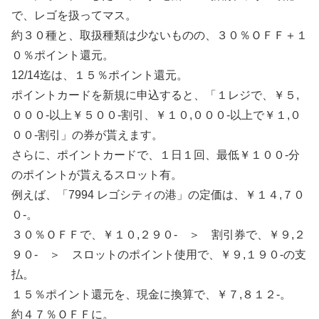
で、レゴを扱ってマス。
約３０種と、取扱種類は少ないものの、３０％ＯＦＦ＋１
０％ポイント還元。
12/14迄は、１５％ポイント還元。
ポイントカードを新規に申込すると、「１レジで、￥５,
０００-以上￥５００-割引、￥１０,０００-以上で￥１,０
００-割引」の券が貰えます。
さらに、ポイントカードで、１日１回、最低￥１００-分
のポイントが貰えるスロット有。
例えば、「7994 レゴシティの港」の定価は、￥１４,７０
０-。
３０％ＯＦＦで、￥１０,２９０- ＞ 割引券で、￥９,２
９０- ＞ スロットのポイント使用で、￥９,１９０-の支
払。
１５％ポイント還元を、現金に換算で、￥７,８１２-。
約４７％ＯＦＦに。