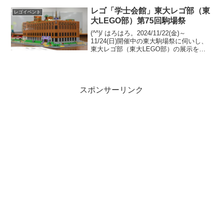
した「レゴブロックでつくったノンタ
ン」を観に伺いました。2026/4/...
レゴ「学士会館」東大レゴ部（東
レゴイベント
大LEGO部）第75回駒場祭
(^^)/ はろはろ。2024/11/22(金)～
11/24(日)開催中の東大駒場祭に伺いし、
東大レゴ部（東大LEGO部）の展示を観
てきました。今回の代表作品は「学士会
館」です。(合作？)学士会館は、東京大学
発祥の地である千代田区神田錦町に...
スポンサーリンク