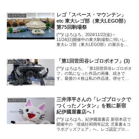
レゴ「スペース・マウンテン」
レゴイベント
etc 東大レゴ部（東大LEGO部）
第75回駒場祭
(^^)/ はろはろ。2024/11/22(金)～
11/24(日)開催中の東大駒場祭に伺いし、
東大レゴ部（東大LEGO部）の展示を観
てきました。大型建築物系の新作を３つ
アップします。「旧東京中央郵便局」、
「スペース・マウンテン」、「Welc...
「第1回世田谷レゴロボオフ」(3)
レゴイベント
(^^)/ はろはろ。「第1回世田谷レゴロボオ
フ」の気になった作品の画像、続きで
す。最後の４枚は私の作品達。併せて、
主催のMokoさんのブログ記事もご覧にな
ってください。第1回世田谷レゴロボオフ
(前編) 第1回世田谷レゴロボオフ(後編)
三井淳平さんの「レゴブロックで
レゴイベント
つくったノンタン」を観に新宿
紀伊國屋書店へ！
(^^)/ はろはろ。紀伊國屋書店 新宿本店で
開催中の「偕成社90周年記念 児童書＆コ
ラボグッズフェア」へ、レゴ認定プロビ
ルダー 三井淳平さん（twitter/X）が製作