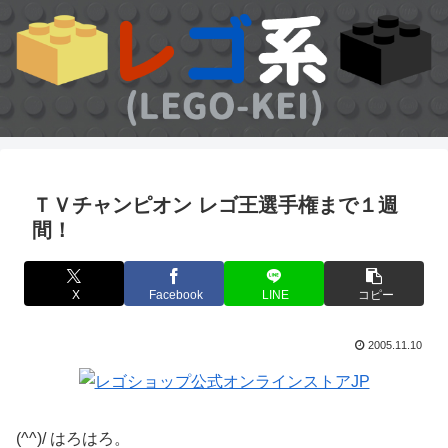
ＴＶチャンピオン レゴ王選手権まで１週
間！
X
Facebook
LINE
コピー
2005.11.10
(^^)/ はろはろ。