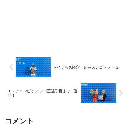
トイザらス限定・超巨大レゴセット ２
ＴＶチャンピオン レゴ王選手権まで１週
間！
コメント