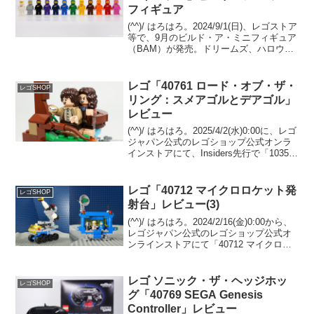
フィギュア
(^^)/ はろはろ。2024/9/1(日)、レゴストア
等で、9月のビルド・ア・ミニフィギュア
（BAM）が発売。ドリームズ、ハロウィ
ン シリーズのパーツが来て、ドリームズ
のオズ先生が【クラスペ ロゴのダークブ
ルー トルソー】をひっさげて登場...
レゴ「40761 ロード・オブ・ザ・
レゴSHOP
リング：スメアゴルとデアゴル」
レビュー
(^^)/ はろはろ。2025/4/2(水)0:00に、レゴ
ジャパン公式のレゴショップ公式オンラ
インストアにて、Insiders先行で「10354
ロード・オブ・ザ・リング：ホビット
庄」が販売開始予定。先着で
GWP「40761 ロード・オブ...
レゴ「40712 マイクロロケット発
レゴSHOP
射台」レビュー(3)
(^^)/ はろはろ。2024/2/16(金)0:00から、
レゴジャパン公式のレゴショップ公式オ
ンラインストアにて「40712 マイクロロ
ケット発射台」のプレゼントがスタート
しました。（オファーページ）Insiders限
定はSOLD OUT...
レゴ ソニック・ザ・ヘッジホッ
レゴSHOP
グ「40769 SEGA Genesis
Controller」レビュー