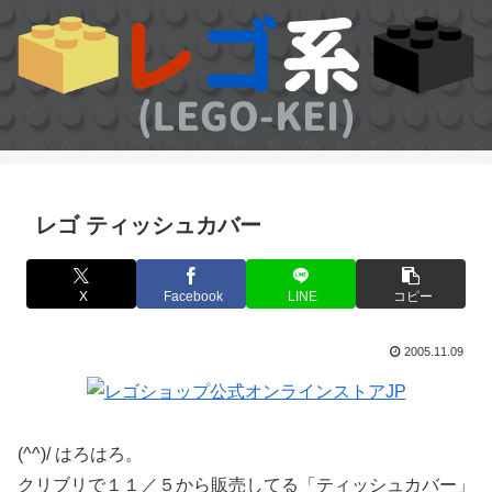
レゴ ティッシュカバー
X
Facebook
LINE
コピー
2005.11.09
(^^)/ はろはろ。
クリブリで１１／５から販売してる「ティッシュカバー」