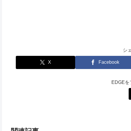
シ
X
Facebook
EDGE