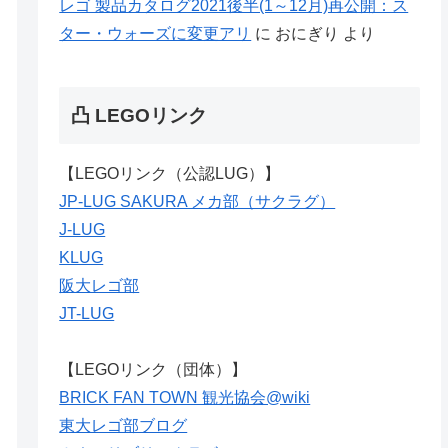
レゴ 製品カタログ2021後半(1～12月)再公開：ス
ター・ウォーズに変更アリ
に
おにぎり
より
凸 LEGOリンク
【LEGOリンク（公認LUG）】
JP-LUG SAKURA メカ部（サクラグ）
J-LUG
KLUG
阪大レゴ部
JT-LUG
【LEGOリンク（団体）】
BRICK FAN TOWN 観光協会@wiki
東大レゴ部ブログ