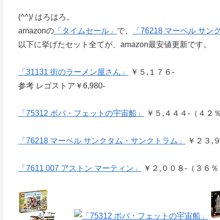
(^^)/ はろはろ。
amazonの
「タイムセール」
で、
「76218 マーベル サ
以下に挙げたセット全てが、amazon最安値更新です。
「31131 街のラーメン屋さん」
￥５,１７６-
参考 レゴストア￥6,980-
「75312 ボバ・フェットの宇宙船」
￥５,４４４-（４２％
「76218 マーベル サンクタム・サンクトラム」
￥２３,９
「7611 007 アストン マーティン」
￥２,００８-（３６％Ｏ