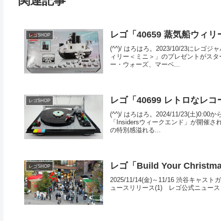
関連記事
レゴ「40659 蒸気船ウィリー＜ミ
レゴSHOP
(^^)/ はろはろ。2023/10/23
ィリー＜ミニ＞」のプレゼントがスタ
ー・ウォーズ、マーベ...
レゴ「40699 レトロなレ
レゴSHOP
(^^)/ はろはろ。2024/11/23
「Insidersウィークエンド」が開
の特別感溢れる...
レゴ「Build Your Chri
レゴSHOP
2025/11/14(金)～11/16 渋谷キャ
ュースリリース(1) レゴ公式ニュースリリ