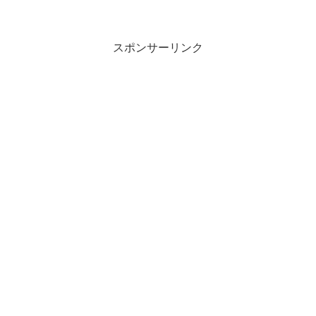
GWP「40912 シーサーペント」がプレゼ
ントされます。条件は￥25,700-(税込)以
上の購入。 （オファーペー...
スポンサーリンク