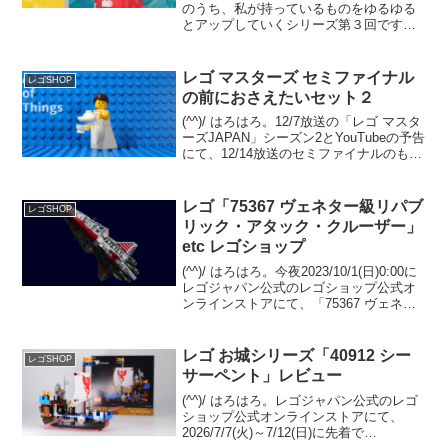
のうち、私が持っているものをゆるゆる
とアップしていくシリーズ第３回です。
前回はクリスマス系で最もメジャーなセ
ットでしたが、逆に最もマイナーだと思
うシリーズの３セットを順にご紹介。ク
レゴ マスターズ セミファイナル
レゴSHOP
リスマス特別パッ...
の前におさえたいセット２
(^^)/ はろはろ。12/7放送の「レゴ マスタ
ーズJAPAN」シーズン2とYouTubeの予告
にて、12/14放送のセミファイナルのもう
１対決の内容が見えてきました。テーマ
は「レゴ フォートナイト」。12/7 セミフ
ァイナルでは、既存セ...
レゴ「75367 ヴェネター級リパブ
レゴSHOP
リック・アタック・クルーザー」
etc レゴショップ
(^^)/ はろはろ。今夜2023/10/1(日)0:00に
レゴジャパン公式のレゴショップ公式オ
ンラインストアにて、「75367 ヴェネタ
ー級リパブリック・アタック・クルーザ
ー」の先行販売などがスタートです。
10/1のInsiders先行販...
レゴ お城シリーズ「40912 シー
レゴSHOP
サーペント」レビュー
(^^)/ はろはろ。レゴジャパン公式のレゴ
ショップ公式オンラインストアにて、
2026/7/7(火)～7/12(日)に先着で