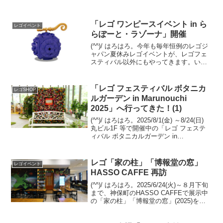
「レゴ ワンピースイベント in ら
レゴイベント
らぽーと・ラゾーナ」開催
(^^)/ はろはろ。今年も毎年恒例のレゴジ
ャパン夏休みレゴイベントが、レゴフェ
スティバル以外にもやってきます。いつ
もは「レゴ アドベンチャーズ」と銘打っ
ていますが、今回はレゴワンピースに特
化したイベント。三井ショッピングパー
「レゴ フェスティバル ボタニカ
レゴSHOP
ク 「レゴ ワ...
ルガーデン in Marunouchi
2025」へ行ってきた！(1)
(^^)/ はろはろ。2025/8/1(金) ～8/24(日)
丸ビル1F 等で開催中の「レゴ フェステ
ィバル ボタニカルガーデン in
Marunouchi 2025」へ伺いました。何回か
に分けてご紹介します。
Marunouchi.com...
レゴ「家の柱」「博報堂の窓」
レゴイベント
HASSO CAFFE 再訪
(^^)/ はろはろ。2025/6/24(火)～８月下旬
まで、神保町のHASSO CAFFEで展示中
の「家の柱」「博報堂の窓」(2025)を観
に伺いました。前回（6/27の記事）は、
閉店時刻が前倒しで観られたのが数分だ