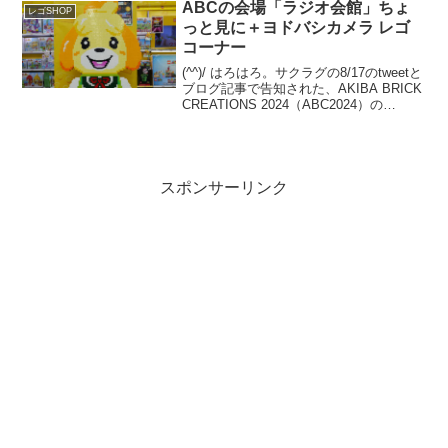
ったので、改めて伺い、...
ABCの会場「ラジオ会館」ちょ
レゴSHOP
っと見に＋ヨドバシカメラ レゴ
コーナー
(^^)/ はろはろ。サクラグの8/17のtweetと
ブログ記事で告知された、AKIBA BRICK
CREATIONS 2024（ABC2024）の
11/16(土)開催。今年の会場は、なんとJR
秋葉原駅前の【秋葉原ラジオ会館】で
す。とゆー...
スポンサーリンク