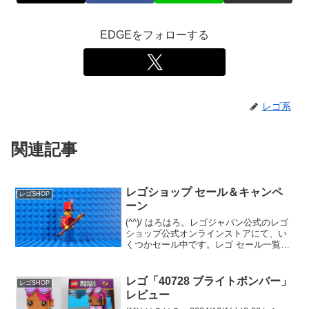
EDGEをフォローする
レゴ系
関連記事
レゴショップ セール＆キャンペ
レゴSHOP
ーン
(^^)/ はろはろ。レゴジャパン公式のレゴ
ショップ公式オンラインストアにて、い
くつかセール中です。レゴ セール一覧
1/28まで「40759 バレンタインデーギフ
ト」のプレゼント（￥11,500-(税込)以上
購入）も継続中なので、まもなく廃...
レゴ「40728 ブライトボンバー」
レゴSHOP
レビュー