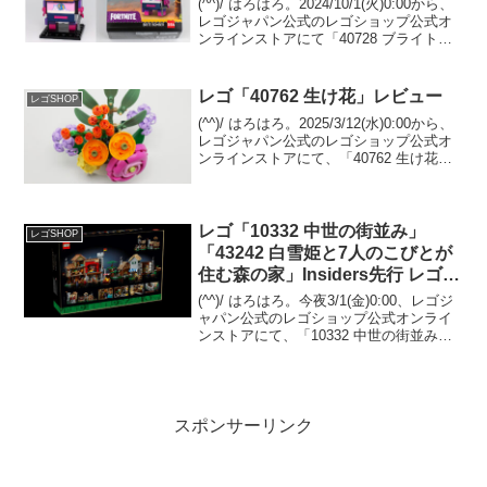
(^^)/ はろはろ。2024/10/1(火)0:00から、
レゴジャパン公式のレゴショップ公式オ
ンラインストアにて「40728 ブライトボ
ンバー」のプレゼントがスタートしてい
ます。 （オファーページ）￥12,500-(税
込)以上の購入が条件...
レゴ「40762 生け花」レビュー
レゴSHOP
(^^)/ はろはろ。2025/3/12(水)0:00から、
レゴジャパン公式のレゴショップ公式オ
ンラインストアにて、「40762 生け花」
のプレゼントキャンペーンが開催です。
（オファーページ）￥21,600-(税込)以上
購入が条件。レゴ社...
レゴ「10332 中世の街並み」
レゴSHOP
「43242 白雪姫と7人のこびとが
住む森の家」Insiders先行 レゴシ
ョップ
(^^)/ はろはろ。今夜3/1(金)0:00、レゴジ
ャパン公式のレゴショップ公式オンライ
ンストアにて、「10332 中世の街並み」
と「43242 白雪姫と7人のこびとが住む森
の家」のInsiders先行販売や、新シリーズ
どうぶつの森が発売...
スポンサーリンク