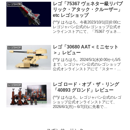
得レートで...
レゴ「75367 ヴェネター級リパブ
レゴSHOP
リック・アタック・クルーザー」
etc レゴショップ
(^^)/ はろはろ。今夜2023/10/1(日)0:00に
レゴジャパン公式のレゴショップ公式オ
ンラインストアにて、「75367 ヴェネタ
ー級リパブリック・アタック・クルーザ
ー」の先行販売などがスタートです。
10/1のInsiders先行販...
レゴ「30680 AAT＜ミニセット
レゴSHOP
＞」レビュー
(^^)/ はろはろ。2024/5/1(水)0:00から5/5
まで、レゴジャパン公式のレゴショップ
公式オンラインストアにて「スター・ウ
ォーズの日」が開催されます。レゴ スタ
ー・ウォーズを￥22,500-(税込)以上購入
で、以下３点がまとめて...
レゴ ロード・オブ・ザ・リング
レゴSHOP
「40893 グロンド」レビュー
(^^)/ はろはろ。レゴジャパン公式のレゴ
ショップ公式オンラインストアにて、
2026/6/1(月)～6/7(日)に先着で
GWP「40893 グロンド」をプレゼント中
です。条件は「11377 ロード・オブ・
ザ・リング：ミナス・ティリス」の購...