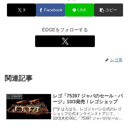
X
Facebook
LINE
コピー
EDGEをフォローする
レゴ系
関連記事
レゴ「75397 ジャバのセール・バ
レゴSHOP
ージ」10/3発売！レゴショップ
(^^)/ はろはろ。レゴジャパン公式のレゴ
ショップ公式オンラインストアにて、
10/3(木)0:00に「75397 ジャバのセール・
バージ」が、Insiders先行販売です。アメ
リカ＄499.99-なので＄1：￥139.96-とお