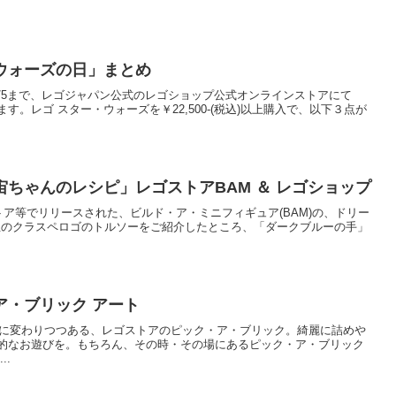
ウォーズの日」まとめ
0:00から5/5まで、レゴジャパン公式のレゴショップ公式オンラインストアにて
。レゴ スター・ウォーズを￥22,500-(税込)以上購入で、以下３点が
ちゃんのレシピ」レゴストアBAM ＆ レゴショップ
)にレゴストア等でリリースされた、ビルド・ア・ミニフィギュア(BAM)の、ドリー
先生のクラスペロゴのトルソーをご紹介したところ、「ダークブルーの手」
ア・ブリック アート
、紙箱に変わりつつある、レゴストアのピック・ア・ブリック。綺麗に詰めや
的なお遊びを。もちろん、その時・その場にあるピック・ア・ブリック
..