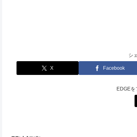
シ
X
Facebook
EDGE