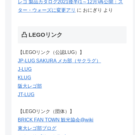
レゴ 製品カタログ2021後半(1～12月)再公開：ス
ター・ウォーズに変更アリ
に
おにぎり
より
凸 LEGOリンク
【LEGOリンク（公認LUG）】
JP-LUG SAKURA メカ部（サクラグ）
J-LUG
KLUG
阪大レゴ部
JT-LUG
【LEGOリンク（団体）】
BRICK FAN TOWN 観光協会@wiki
東大レゴ部ブログ