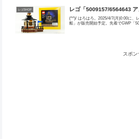
レゴ「5009157/65646
レゴSHOP
(^^)/ はろはろ。2025/4/7(月)0:
船」が販売開始予定。先着でGWP「5009
スポン