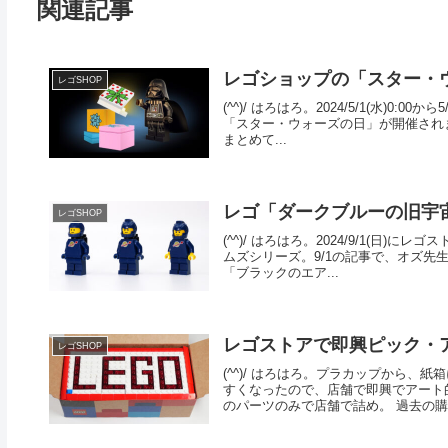
関連記事
レゴショップの「スター・
レゴSHOP
(^^)/ はろはろ。2024/5/1(水)
「スター・ウォーズの日」が開催されます
まとめて...
レゴ「ダークブルーの旧宇宙
レゴSHOP
(^^)/ はろはろ。2024/9/1(日
ムズシリーズ。9/1の記事で、オズ
「ブラックのエア...
レゴストアで即興ピック・
レゴSHOP
(^^)/ はろはろ。プラカップから
すくなったので、店舗で即興でアート
のパーツのみで店舗で詰め。 過去の購.