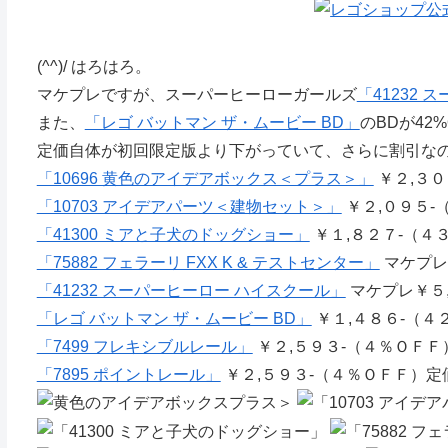
(^^)/ はろはろ。
マケプレですが、スーパーヒーローガールズ
「41232
また、
「レゴ バットマン ザ・ムービー BD」
のBDが42
定価自体が初回限定版より下がっていて、さらに割引な
「10696 黄色のアイデアボックス＜プラス＞」
￥２,３０
「10703 アイデアパーツ＜建物セット＞」
￥２,０９５-
「41300 ミアと子犬のドッグショー」
￥１,８２７-（４
「75882 フェラーリ FXX K & テストセンター」
マケプレ
「41232 スーパーヒーロー ハイスクール」
マケプレ￥５
「レゴ バットマン ザ・ムービー BD」
￥１,４８６-（４
「7499 フレキシブルレール」
￥２,５９３-（４％ＯＦＦ）定
「7895 ポイントレール」
￥２,５９３-（４％ＯＦＦ）定価￥