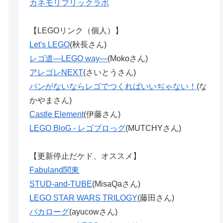
カネモリブリックラボ
【LEGOリンク（個人）】
Let's LEGO
(秋長さん)
レゴ道―LEGO way―
(Mokoさん)
アレゴレNEXT
(さいとうさん)
パンがないならレゴでつくればいいぢゃない！
(な
かやまさん)
Castle Element
(伊藤さん)
LEGO BloG - レゴブロっグ
(MUTCHYさん)
【更新停止だケド、オススメ】
Fabuland関東
STUD-and-TUBE
(MisaQaさん)
LEGO STAR WARS TRILOGY
(藤田さん)
バカローグ
(ayucowさん)