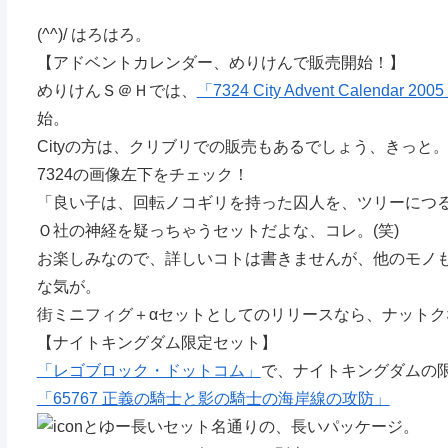
(^^)/ はろはろ。
【アドベントカレンダー、めりけんで販売開始！】
めりけんＳ＠Ｈでは、
「7324 City Advent Calendar 200
始。
Cityの方は、クリブリでの販売もあるでしょう、きっと
7324の画像左下をチェック！
「良い子は、回転ノコギリを持った囚人を、ツリーにつ
Ｏ社の神経を疑っちゃうセットだよな、コレ。(笑)
お楽しみなので、詳しいコトは書きませんが、他のモノ
な気が。
街ミニフィグ＋αセットとしてのリリースなら、ナットク
【ナイトキングダム限定セット】
「レゴブロック・ドットコム」
で、ナイトキングダムの
「65767 正義の騎士と影の騎士の海岸線の攻防」
とゆー長いセット名通りの、長いパッケージ。