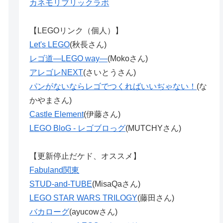
カネモリブリックラボ
【LEGOリンク（個人）】
Let's LEGO
(秋長さん)
レゴ道―LEGO way―
(Mokoさん)
アレゴレNEXT
(さいとうさん)
パンがないならレゴでつくればいいぢゃない！
(な
かやまさん)
Castle Element
(伊藤さん)
LEGO BloG - レゴブロっグ
(MUTCHYさん)
【更新停止だケド、オススメ】
Fabuland関東
STUD-and-TUBE
(MisaQaさん)
LEGO STAR WARS TRILOGY
(藤田さん)
バカローグ
(ayucowさん)