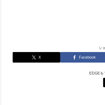
シ
X
Facebook
EDGE