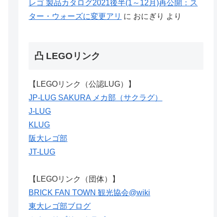
レゴ 製品カタログ2021後半(1～12月)再公開：ス
ター・ウォーズに変更アリ
に
おにぎり
より
凸 LEGOリンク
【LEGOリンク（公認LUG）】
JP-LUG SAKURA メカ部（サクラグ）
J-LUG
KLUG
阪大レゴ部
JT-LUG
【LEGOリンク（団体）】
BRICK FAN TOWN 観光協会@wiki
東大レゴ部ブログ