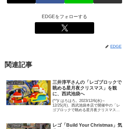
EDGEをフォローする
EDGE
関連記事
三井淳平さんの「レゴブロックで
レゴイベント
眺める星月夜クリスマス」を観
に、西武池袋へ
(^^)/ はろはろ。2023/12/6(水)～
12/25(月)、西武池袋本店で開催中の「レ
ゴブロックで眺める星月夜クリスマス」
へ、レゴ認定プロビルダー 三井淳平さん
（twitter）の作品「レゴブロックで眺める
星月夜クリスマス」を観に、伺...
レゴ「Build Your Christmas」気
レゴSHOP