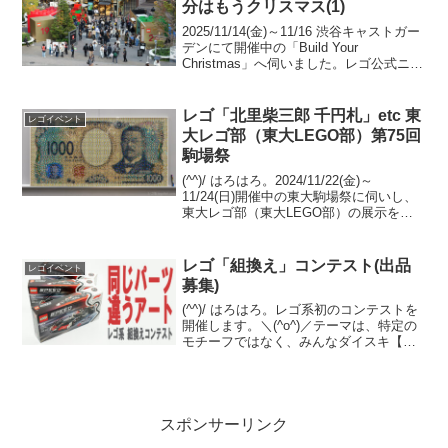
分はもうクリスマス(1)
2025/11/14(金)～11/16 渋谷キャストガー
デンにて開催中の「Build Your
Christmas」へ伺いました。レゴ公式ニュ
ースリリース(1) レゴ公式ニュースリリ
ース(2)WWD JAPAN 記事レゴショップ公
式オンライ...
レゴ「北里柴三郎 千円札」etc 東
レゴイベント
大レゴ部（東大LEGO部）第75回
駒場祭
(^^)/ はろはろ。2024/11/22(金)～
11/24(日)開催中の東大駒場祭に伺いし、
東大レゴ部（東大LEGO部）の展示を観
てきました。モザイクの新作・既存作
と、既存の超大型共同作品 ポケモン「オ
レンジアカデミー」をアップします。
レゴ「組換え」コンテスト(出品
レゴイベント
モ...
募集)
(^^)/ はろはろ。レゴ系初のコンテストを
開催します。＼(^o^)／テーマは、特定の
モチーフではなく、みんなダイスキ【組
換え】です。募集要項などをご確認の
上、ゼヒ出品ください。 お待ちしていま
す。本コンテストの運営はレゴ系です。
レゴ社に...
スポンサーリンク