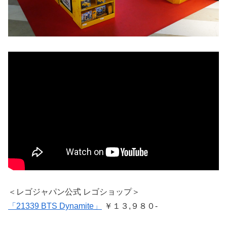
＜レゴジャパン公式 レゴショップ＞
「21339 BTS Dynamite」
￥１３,９８０-